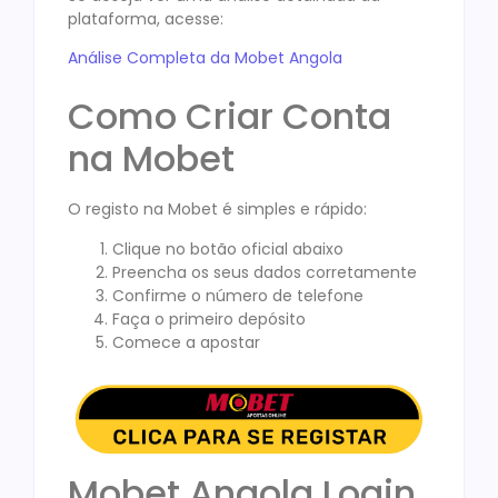
plataforma, acesse:
Análise Completa da Mobet Angola
Como Criar Conta
na Mobet
O registo na Mobet é simples e rápido:
Clique no botão oficial abaixo
Preencha os seus dados corretamente
Confirme o número de telefone
Faça o primeiro depósito
Comece a apostar
Mobet Angola Login