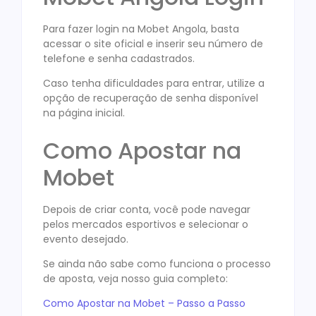
Para fazer login na Mobet Angola, basta
acessar o site oficial e inserir seu número de
telefone e senha cadastrados.
Caso tenha dificuldades para entrar, utilize a
opção de recuperação de senha disponível
na página inicial.
Como Apostar na
Mobet
Depois de criar conta, você pode navegar
pelos mercados esportivos e selecionar o
evento desejado.
Se ainda não sabe como funciona o processo
de aposta, veja nosso guia completo:
Como Apostar na Mobet – Passo a Passo