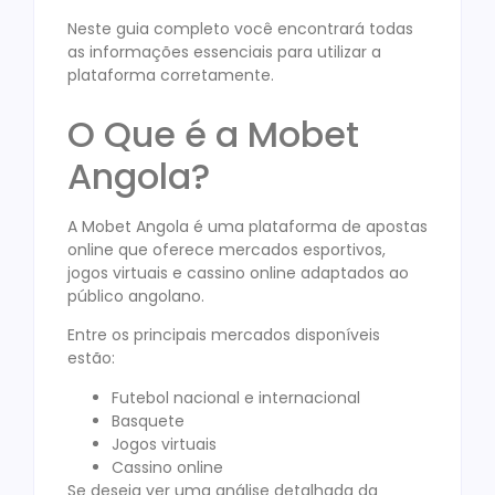
Neste guia completo você encontrará todas
as informações essenciais para utilizar a
plataforma corretamente.
O Que é a Mobet
Angola?
A Mobet Angola é uma plataforma de apostas
online que oferece mercados esportivos,
jogos virtuais e cassino online adaptados ao
público angolano.
Entre os principais mercados disponíveis
estão:
Futebol nacional e internacional
Basquete
Jogos virtuais
Cassino online
Se deseja ver uma análise detalhada da