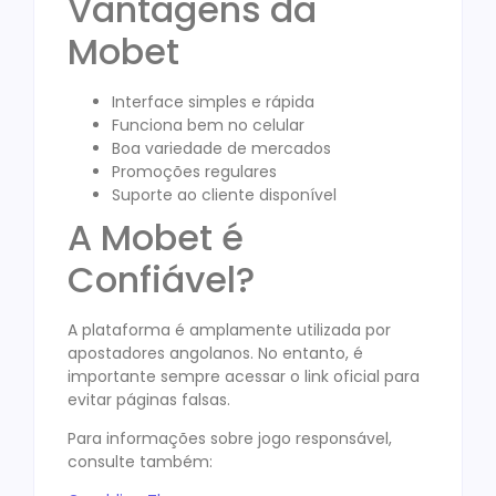
Vantagens da
Mobet
Interface simples e rápida
Funciona bem no celular
Boa variedade de mercados
Promoções regulares
Suporte ao cliente disponível
A Mobet é
Confiável?
A plataforma é amplamente utilizada por
apostadores angolanos. No entanto, é
importante sempre acessar o link oficial para
evitar páginas falsas.
Para informações sobre jogo responsável,
consulte também: