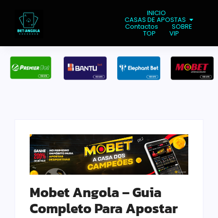
INICIO
CASAS DE APOSTAS
Contactos
SOBRE
TOP
VIP
Mobet Angola – Guia
Completo Para Apostar