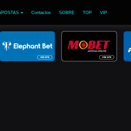
APOSTAS
Contactos
SOBRE
TOP
VIP